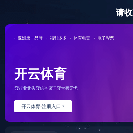
米兰体育app官网入口
欢迎访问米兰体育app官网入口-米兰（中国） 官网!
米兰体育app官网入口
米兰体育app官网入口
关于我们
公司简介
公司环境
公司荣誉
米兰体育app官
生产实力
口