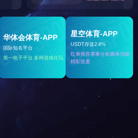
光谱仪｜机械加工、冶金制造的应用
2020-07-16