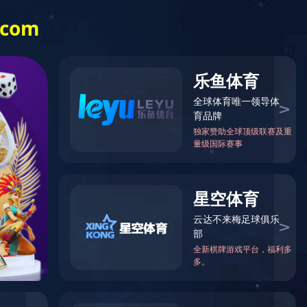

联系电话: 028-84824285
示
新闻资讯
米兰体育app官网入口-米兰（中国）
新闻资讯
米兰体育app官网入口-米兰（中国）
示
行业新闻
米兰体育app官网入口-米兰（中国）
示
米兰体育app官网入
在线地图
口
行业新闻
米兰体育app官网入口-米兰（中国）
米兰体育app官网入
在线地图
口
明系的产品一直得到客户的信任
PRODUCTS