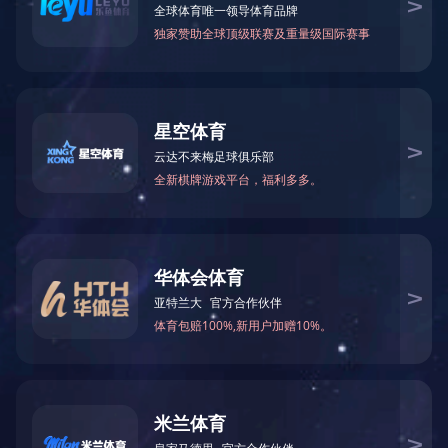
法兰四
发布时间: 2020-03-27